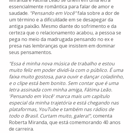
Miranda e Fátima Leão se unem em uma letra
essencialmente romântica para falar de amor e
saudade.
"Pensando em Você"
fala sobre a dor de
um término e a dificuldade em se desapegar da
antiga paixão. Mesmo diante do sofrimento e da
certeza que o relacionamento acabou, a pessoa se
pega no meio da madrugada pensando no ex e
presa nas lembranças que insistem em dominar
seus pensamentos.
"Essa é minha nova música de trabalho e estou
muito feliz em poder dividi-la com o público. É uma
faixa muito gostosa, para ouvir e dançar coladinho,
e o clipe está bem bonito. Sem contar que é uma
letra assinada com minha amiga, Fátima Leão.
'Pensando em Você' marca mais um capítulo
especial da minha trajetória e está chegando nas
plataformas, YouTube e também nas rádios de
todo o Brasil. Curtam muito, galera!"
, comenta
Roberta Miranda, que está comemorando 40 anos
de carreira.