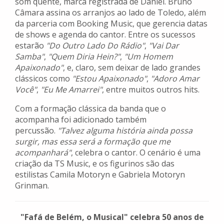
som quente, marca registrada de Daniel. Bruno
Câmara assina os arranjos ao lado de Toledo, além
da parceria com Booking Music, que gerencia datas
de shows e agenda do cantor. Entre os sucessos
estarão
"Do Outro Lado Do Rádio"
,
"Vai Dar
Samba"
,
"Quem Diria Hein?"
,
"Um Homem
Apaixonado"
, e, claro, sem deixar de lado grandes
clássicos como
"Estou Apaixonado"
,
"Adoro Amar
Você"
,
"Eu Me Amarrei"
, entre muitos outros hits.
Com a formação clássica da banda que o
acompanha foi adicionado também
percussão.
"Talvez alguma história ainda possa
surgir, mas essa será a formação que me
acompanhará"
, celebra o cantor. O cenário é uma
criação da TS Music, e os figurinos são das
estilistas Camila Motoryn e Gabriela Motoryn
Grinman.
"Fafá de Belém, o Musical" celebra 50 anos de