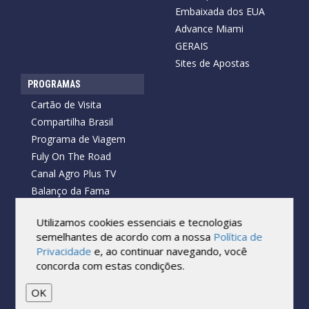
Embaixada dos EUA
Advance Miami
GERAIS
Sites de Apostas
PROGRAMAS
Cartão de Visita
Compartilha Brasil
Programa de Viagem
Fuly On The Road
Canal Agro Plus TV
Balanço da Fama
Utilizamos cookies essenciais e tecnologias
semelhantes de acordo com a nossa
Política de
Copyright © 2026 Cartão de Visita News.
Privacidade
e, ao continuar navegando, você
Todos os direitos reservados.
concorda com estas condições.
Reprodução no todo ou em parte sob qualquer forma ou meio,
sem expressa autorização por escrito do Cartão de Visita, é
OK
proibida.
As marcas e imagens utilizadas no projeto são os direitos autorais