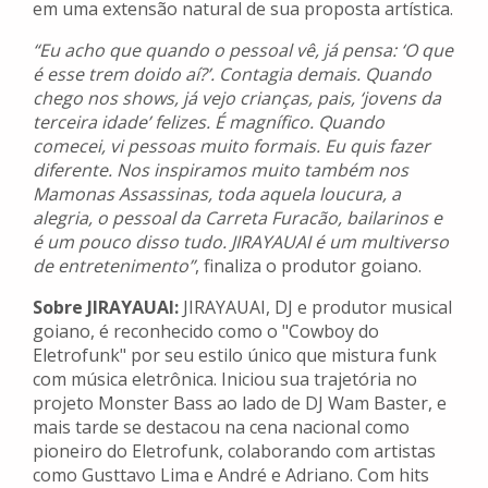
em uma extensão natural de sua proposta artística.
“Eu acho que quando o pessoal vê, já pensa: ‘O que
é esse trem doido aí?’. Contagia demais. Quando
chego nos shows, já vejo crianças, pais, ‘jovens da
terceira idade’ felizes. É magnífico. Quando
comecei, vi pessoas muito formais. Eu quis fazer
diferente. Nos inspiramos muito também nos
Mamonas Assassinas, toda aquela loucura, a
alegria, o pessoal da Carreta Furacão, bailarinos e
é um pouco disso tudo. JIRAYAUAI é um multiverso
de entretenimento”
, finaliza o produtor goiano.
Sobre JIRAYAUAI:
JIRAYAUAI, DJ e produtor musical
goiano, é reconhecido como o "Cowboy do
Eletrofunk" por seu estilo único que mistura funk
com música eletrônica. Iniciou sua trajetória no
projeto Monster Bass ao lado de DJ Wam Baster, e
mais tarde se destacou na cena nacional como
pioneiro do Eletrofunk, colaborando com artistas
como Gusttavo Lima e André e Adriano. Com hits