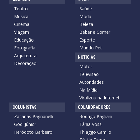
Teatro
Saúde
Música
Moda
Cinema
Beleza
Viagem
Beber e Comer
Educação
Esporte
Fotografia
Mundo Pet
Arquitetura
NOTÍCIAS
Decoração
Motor
Televisão
Autoridades
Na Mídia
Viralizou na Internet
COLUNISTAS
COLABORADORES
Zacarias Pagnanelli
Rodrigo Pagliani
Godi Júnior
Tânia Voss
Heródoto Barbeiro
Thiaggo Camilo
Tô Na Fama