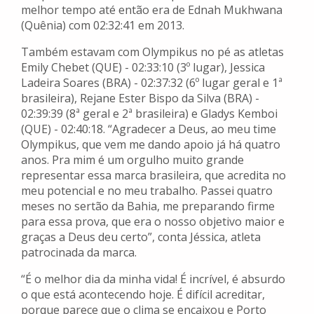
melhor tempo até então era de Ednah Mukhwana
(Quênia) com 02:32:41 em 2013.
Também estavam com Olympikus no pé as atletas
Emily Chebet (QUE) - 02:33:10 (3º lugar), Jessica
Ladeira Soares (BRA) - 02:37:32 (6º lugar geral e 1ª
brasileira), Rejane Ester Bispo da Silva (BRA) -
02:39:39 (8ª geral e 2ª brasileira) e Gladys Kemboi
(QUE) - 02:40:18. “Agradecer a Deus, ao meu time
Olympikus, que vem me dando apoio já há quatro
anos. Pra mim é um orgulho muito grande
representar essa marca brasileira, que acredita no
meu potencial e no meu trabalho. Passei quatro
meses no sertão da Bahia, me preparando firme
para essa prova, que era o nosso objetivo maior e
graças a Deus deu certo”, conta Jéssica, atleta
patrocinada da marca.
“É o melhor dia da minha vida! É incrível, é absurdo
o que está acontecendo hoje. É difícil acreditar,
porque parece que o clima se encaixou e Porto