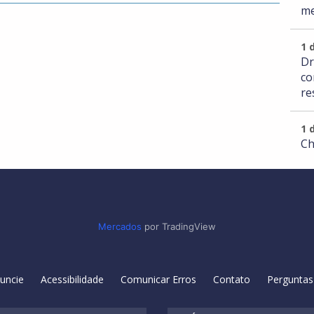
me
1 
Dr
co
re
1 
Ch
Mercados
por TradingView
uncie
Acessibilidade
Comunicar Erros
Contato
Perguntas