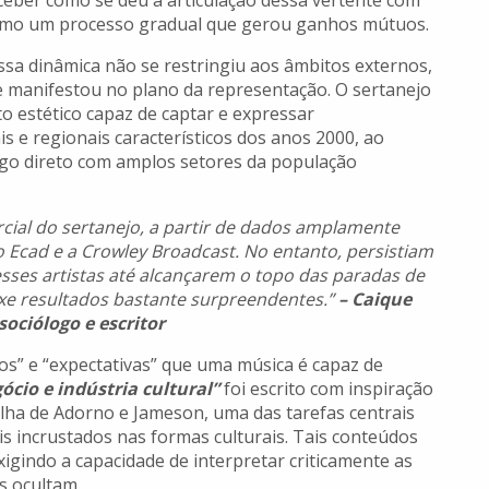
rceber como se deu a articulação dessa vertente com
como um processo gradual que gerou ganhos mútuos.
ssa dinâmica não se restringiu aos âmbitos externos,
 manifestou no plano da representação. O sertanejo
o estético capaz de captar e expressar
 e regionais característicos dos anos 2000, ao
o direto com amplos setores da população
cial do sertanejo, a partir de dados amplamente
o Ecad e a Crowley Broadcast. No entanto, persistiam
sses artistas até alcançarem o topo das paradas de
uxe resultados bastante surpreendentes.”
– Caique
sociólogo e escritor
s” e “expectativas” que uma música é capaz de
ócio e indústria cultural”
foi escrito com inspiração
rilha de Adorno e Jameson, uma das tarefas centrais
is incrustados nas formas culturais. Tais conteúdos
igindo a capacidade de interpretar criticamente as
s ocultam.