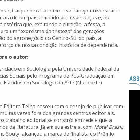
lar, Caique mostra como o sertanejo universitário
 sonora de um país animado por esperanças e, ao
stética que, exaltando a curtição, a festa, a
era um “exorcismo da tristeza” das gerações
são do agronegócio do Centro-Sul do país, a
eforço de nossa condição histórica de dependência.
bre o autor:
cenciado em Sociologia pela Universidade Federal da
cias Sociais pelo Programa de Pós-Graduação em
ASS
e Estudos em Sociologia da Arte (Nuclearte).
, a Editora Telha nasceu com o desejo de publicar com
 muitas vezes fora dos grandes centros editoriais.
o trabalho editorial se constrói em rede e que a
hos da literatura. Já em sua estreia, com
Motel Brasil:
me Souty, alcançou a marca de finalista do Prêmio