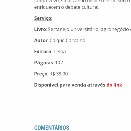
Jabuti 2020, sinalizando desde o início seu
enriquecem o debate cultural.
Serviço:
Livro
: Sertanejo universitário, agronegócio e
Autor
: Caique Carvalho
Editora
: Telha
Páginas
: 102
Preço
: R$ 39,00
Disponível para venda através
do link
COMENTÁRIOS