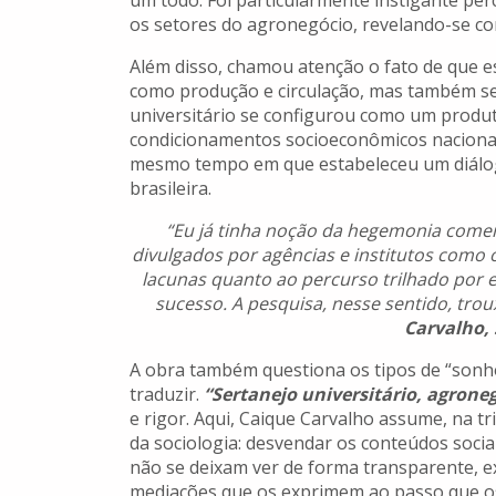
um todo. Foi particularmente instigante pe
os setores do agronegócio, revelando-se 
Além disso, chamou atenção o fato de que e
como produção e circulação, mas também se
universitário se configurou como um produt
condicionamentos socioeconômicos nacionais
mesmo tempo em que estabeleceu um diálog
brasileira.
“Eu já tinha noção da hegemonia comer
divulgados por agências e institutos como 
lacunas quanto ao percurso trilhado por e
sucesso. A pesquisa, nesse sentido, tro
Carvalho, 
A obra também questiona os tipos de “sonho
traduzir.
“Sertanejo universitário, agroneg
e rigor. Aqui, Caique Carvalho assume, na t
da sociologia: desvendar os conteúdos socia
não se deixam ver de forma transparente, ex
mediações que os exprimem ao passo que o