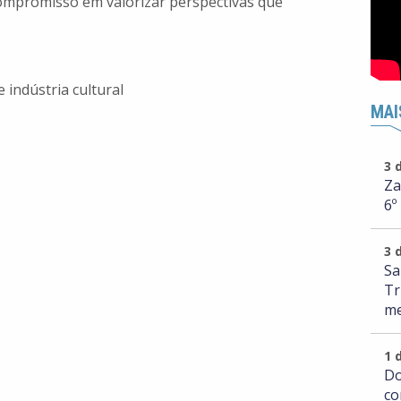
 compromisso em valorizar perspectivas que
 indústria cultural
MAI
3 
Za
6º
3 
Sa
Tr
me
1 
Do
co