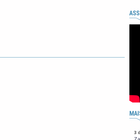
ASS
MAI
3 
Za