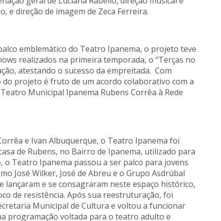
enação geral de Luciana Rabello, direção musical e
o, e direção de imagem de Zeca Ferreira.
 palco emblemático do Teatro Ipanema, o projeto teve
shows realizados na primeira temporada, o “Terças no
ação, atestando o sucesso da empreitada. Com
o do projeto é fruto de um acordo colaborativo com a
 o Teatro Municipal Ipanema Rubens Corrêa à Rede
 Corrêa e Ivan Albuquerque, o Teatro Ipanema foi
casa de Rubens, no Bairro de Ipanema, utilizado para
o, o Teatro Ipanema passou a ser palco para jovens
omo José Wilker, José de Abreu e o Grupo Asdrúbal
e lançaram e se consagraram neste espaço histórico,
oco de resistência. Após sua reestruturação, foi
cretaria Municipal de Cultura e voltou a funcionar
a programação voltada para o teatro adulto e