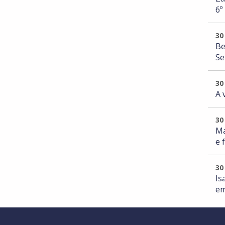
6º
30
Be
Se
30
A 
30
Ma
e 
30
Is
em