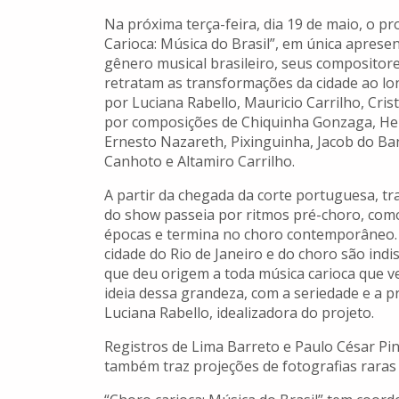
Na próxima terça-feira, dia 19 de maio, o 
Carioca: Música do Brasil”, em única apresen
gênero musical brasileiro, seus compositore
retratam as transformações da cidade ao lo
por Luciana Rabello, Mauricio Carrilho, Cri
por composições de Chiquinha Gonzaga, Henr
Ernesto Nazareth, Pixinguinha, Jacob do Ba
Canhoto e Altamiro Carrilho.
A partir da chegada da corte portuguesa, t
do show passeia por ritmos pré-choro, como 
épocas e termina no choro contemporâneo. N
cidade do Rio de Janeiro e do choro são indi
que deu origem a toda música carioca que vei
ideia dessa grandeza, com a seriedade e a 
Luciana Rabello, idealizadora do projeto.
Registros de Lima Barreto e Paulo César P
também traz projeções de fotografias raras 