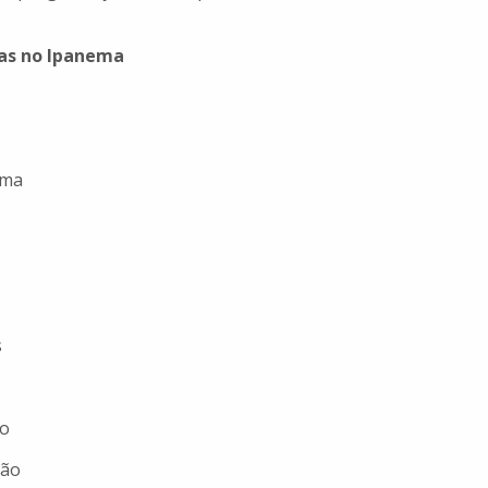
ças no Ipanema
ema
s
ro
ção