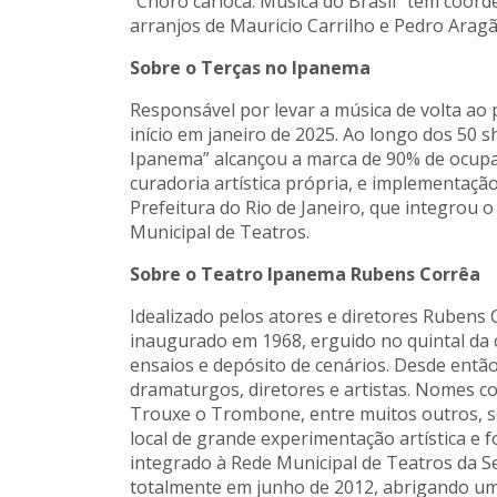
“Choro carioca: Música do Brasil” tem coord
arranjos de Mauricio Carrilho e Pedro Aragã
Sobre o Terças no Ipanema
Responsável por levar a música de volta ao
início em janeiro de 2025. Ao longo dos 50 
Ipanema” alcançou a marca de 90% de ocup
curadoria artística própria, e implementaçã
Prefeitura do Rio de Janeiro, que integrou
Municipal de Teatros.
Sobre o Teatro Ipanema Rubens Corrêa
Idealizado pelos atores e diretores Rubens
inaugurado em 1968, erguido no quintal da 
ensaios e depósito de cenários. Desde entã
dramaturgos, diretores e artistas. Nomes c
Trouxe o Trombone, entre muitos outros, s
local de grande experimentação artística e f
integrado à Rede Municipal de Teatros da Se
totalmente em junho de 2012, abrigando um