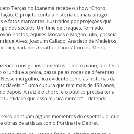
projeto Terças no Ipanema recebe o show “Choro
tação. O projeto conta a história do mais antigo
s e fatos marcantes, ilustrados por projeções que
ngo dos séculos. Um time de craques, formado
stovão Bastos, Aquiles Moraes e Magno Julio, passeia
ique Alves, Joaquim Callado, Anacleto de Medeiros,
ndolim, Radamés Gnattali, Dino 7 Cordas, Meira,
razendo consigo instrumentos como o piano, o roteiro
o lundu e a polca, passa pelas rodas de diferentes
esse mergulho, fica evidente como as histórias da
ssociáveis: “É uma cultura que tem mais de 150 anos,
o depois. A raiz é o choro, e o público precisa ter a
profundidade que essa música merece” – defende
inheiro pontuam alguns momentos do espetáculo, que
e obras de artistas como Portinari e Debret.