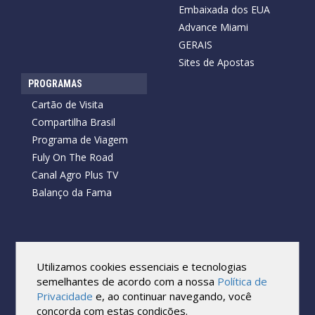
Embaixada dos EUA
Advance Miami
GERAIS
Sites de Apostas
PROGRAMAS
Cartão de Visita
Compartilha Brasil
Programa de Viagem
Fuly On The Road
Canal Agro Plus TV
Balanço da Fama
Copyright © 2026 Cartão de Visita News.
Todos os direitos reservados.
Utilizamos cookies essenciais e tecnologias
Reprodução no todo ou em parte sob qualquer forma ou meio,
semelhantes de acordo com a nossa
Política de
sem expressa autorização por escrito do Cartão de Visita, é
Privacidade
e, ao continuar navegando, você
proibida.
concorda com estas condições.
As marcas e imagens utilizadas no projeto são os direitos autorais