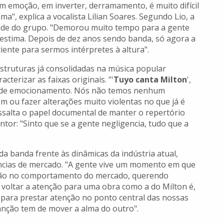
m emoção, em inverter, derramamento, é muito difícil
", explica a vocalista Lilian Soares. Segundo Lio, a
ade do grupo. "Demorou muito tempo para a gente
estima. Depois de dez anos sendo banda, só agora a
iente para sermos intérpretes à altura".
struturas já consolidadas na música popular
cterizar as faixas originais. "'
Tuyo canta Milton
',
o de emocionamento. Nós não temos nenhum
ou fazer alterações muito violentas no que já é
ressalta o papel documental de manter o repertório
ntor: "Sinto que se a gente negligencia, tudo que a
 banda frente às dinâmicas da indústria atual,
ências de mercado. "A gente vive um momento em que
ção no comportamento do mercado, querendo
 voltar a atenção para uma obra como a do Milton é,
 para prestar atenção no ponto central das nossas
canção tem de mover a alma do outro".