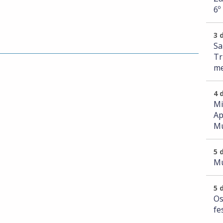
6º
3 
Sa
Tr
me
4 
Mi
Ap
Mu
5 
Mu
5 
Os
fe