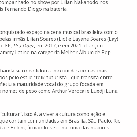
 é acompanhado no show por Lilian Nakahodo nos
ís Fernando Diogo na bateria.
nquistado espaço na cena musical brasileira com o
pelas irmãs Lilian Soares (Lio) e Layane Soares (Lay),
ro EP,
Pra Doer
, em 2017, e em 2021 alcançou
Grammy Latino na categoria Melhor Álbum de Pop
a banda se consolidou como um dos nomes mais
os pelo estilo "folk-futurista", que transita entre
efletiu a maturidade vocal do grupo focada em
nomes de peso como Arthur Verocai e Luedji Luna.
ulturar", isto é, a viver a cultura como ação e
que contam com unidades em Brasília, São Paulo, Rio
ritiba e Belém, firmando-se como uma das maiores