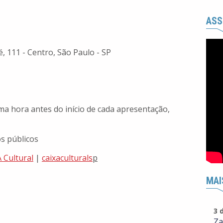
ASS
, 111 - Centro, São Paulo - SP
ma hora antes do início de cada apresentação,
os públicos
A Cultural
|
caixaculturals
p
MAI
3 
Za