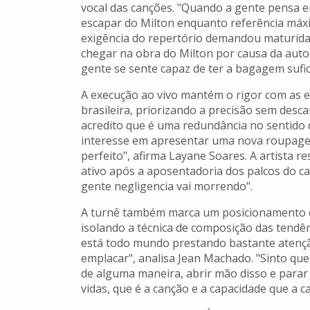
vocal das canções. "Quando a gente pensa e
escapar do Milton enquanto referência máxima
exigência do repertório demandou maturid
chegar na obra do Milton por causa da auto
gente se sente capaz de ter a bagagem sufic
A execução ao vivo mantém o rigor com as e
brasileira, priorizando a precisão sem descara
acredito que é uma redundância no sentid
interesse em apresentar uma nova roupagem 
perfeito", afirma Layane Soares. A artista 
ativo após a aposentadoria dos palcos do ca
gente negligencia vai morrendo".
A turnê também marca um posicionamento da
isolando a técnica de composição das tend
está todo mundo prestando bastante aten
emplacar", analisa Jean Machado. "Sinto que
de alguma maneira, abrir mão disso e parar
vidas, que é a canção e a capacidade que a 