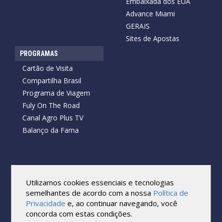
Embaixada dos EUA
Advance Miami
GERAIS
Sites de Apostas
PROGRAMAS
Cartão de Visita
Compartilha Brasil
Programa de Viagem
Fuly On The Road
Canal Agro Plus TV
Balanço da Fama
Copyright © 2026 Cartão de Visita News.
Todos os direitos reservados.
Utilizamos cookies essenciais e tecnologias
Reprodução no todo ou em parte sob qualquer forma ou meio,
semelhantes de acordo com a nossa
Política de
sem expressa autorização por escrito do Cartão de Visita, é
Privacidade
e, ao continuar navegando, você
proibida.
concorda com estas condições.
As marcas e imagens utilizadas no projeto são os direitos autorais