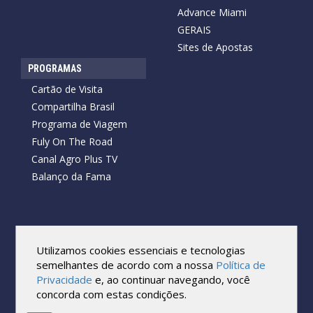
Advance Miami
GERAIS
Sites de Apostas
PROGRAMAS
Cartão de Visita
Compartilha Brasil
Programa de Viagem
Fuly On The Road
Canal Agro Plus TV
Balanço da Fama
Copyright © 2026 Cartão de Visita News.
Todos os direitos reservados.
Utilizamos cookies essenciais e tecnologias
Reprodução no todo ou em parte sob qualquer forma ou meio,
semelhantes de acordo com a nossa
Política de
sem expressa autorização por escrito do Cartão de Visita, é
Privacidade
e, ao continuar navegando, você
proibida.
concorda com estas condições.
As marcas e imagens utilizadas no projeto são os direitos autorais
de seus respectivos proprietários. Eles são usados ​​apenas para fins