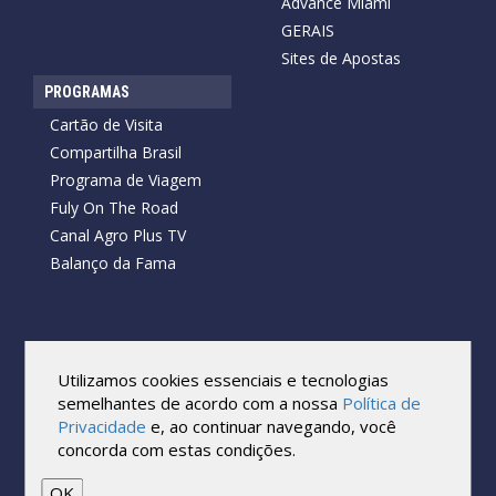
Advance Miami
GERAIS
Sites de Apostas
PROGRAMAS
Cartão de Visita
Compartilha Brasil
Programa de Viagem
Fuly On The Road
Canal Agro Plus TV
Balanço da Fama
Copyright © 2026 Cartão de Visita News.
Todos os direitos reservados.
Utilizamos cookies essenciais e tecnologias
Reprodução no todo ou em parte sob qualquer forma ou meio,
semelhantes de acordo com a nossa
Política de
sem expressa autorização por escrito do Cartão de Visita, é
Privacidade
e, ao continuar navegando, você
proibida.
concorda com estas condições.
As marcas e imagens utilizadas no projeto são os direitos autorais
de seus respectivos proprietários. Eles são usados ​​apenas para fins
de exibição.
OK