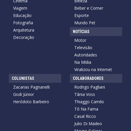
Cinema
Beleza
Viagem
Beber e Comer
Educação
Esporte
Fotografia
Mundo Pet
Arquitetura
NOTÍCIAS
Decoração
Motor
Televisão
Autoridades
Na Mídia
Viralizou na Internet
COLUNISTAS
COLABORADORES
Zacarias Pagnanelli
Rodrigo Pagliani
Godi Júnior
Tânia Voss
Heródoto Barbeiro
Thiaggo Camilo
Tô Na Fama
Casal Ricco
Julio Di Madeo
Mayne Galassi