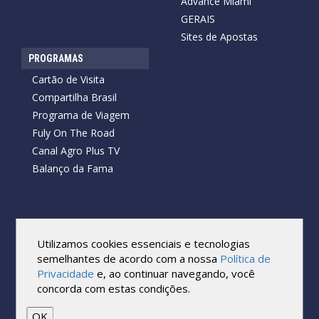
Advance Miami
GERAIS
Sites de Apostas
PROGRAMAS
Cartão de Visita
Compartilha Brasil
Programa de Viagem
Fuly On The Road
Canal Agro Plus TV
Balanço da Fama
Copyright © 2026 Cartão de Visita News.
Todos os direitos reservados.
Utilizamos cookies essenciais e tecnologias
Reprodução no todo ou em parte sob qualquer forma ou meio,
semelhantes de acordo com a nossa
Política de
sem expressa autorização por escrito do Cartão de Visita, é
Privacidade
e, ao continuar navegando, você
proibida.
concorda com estas condições.
As marcas e imagens utilizadas no projeto são os direitos autorais
de seus respectivos proprietários. Eles são usados ​​apenas para fins
de exibição.
OK