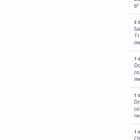
6º
3 
Sa
Tr
me
1 
Do
co
me
1 
Dr
co
re
1 
Ch