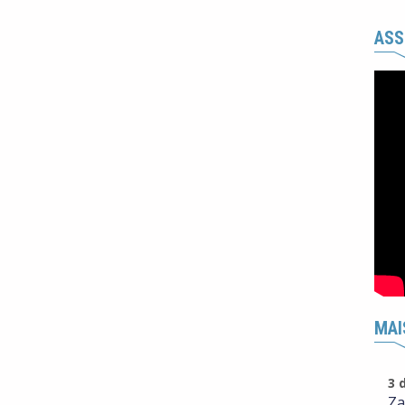
ASS
MAI
3 
Za