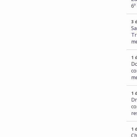
6º
3 
Sa
Tr
me
1 
Do
co
me
1 
Dr
co
re
1 
Ch