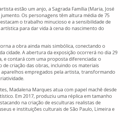
tista estão um anjo, a Sagrada Família (Maria, José
m jumento. Os personagens têm altura média de 75
destacam o trabalho minucioso e a sensibilidade de
rtística para dar vida à cena do nascimento do
torna a obra ainda mais simbólica, conectando o
 da cidade. A abertura da exposição ocorrerá no dia 29
a, e contará com uma proposta diferenciada: o
de criação das obras, incluindo os materiais
 e aparelhos empregados pela artista, transformando
iatividade.
artes, Madalena Marques atua com papel machê desde
rtístico. Em 2017, produziu uma réplica em tamanho
stacando na criação de esculturas realistas de
us e instituições culturais de São Paulo, Limeira e