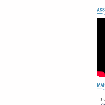
ASS
MAI
3 
Za