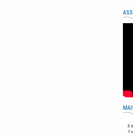
ASS
MAI
3 
Za