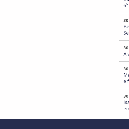
6º
30
Be
Se
30
A 
30
Ma
e 
30
Is
em