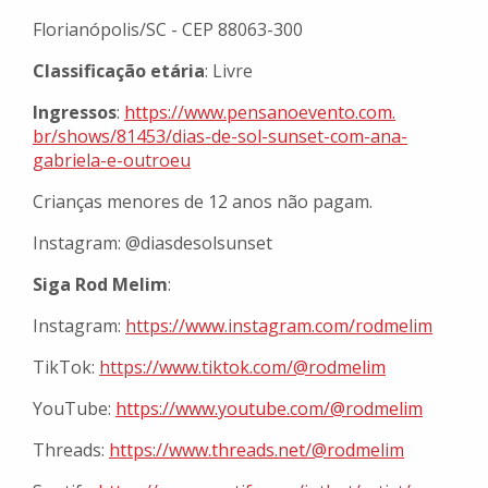
Florianópolis/SC - CEP 88063-300
Classificação etária
: Livre
Ingressos
:
https://www.pensanoevento.com.
br/shows/81453/dias-de-sol-
sunset-com-ana-
gabriela-e-
outroeu
Crianças menores de 12 anos não pagam.
Instagram: @diasdesolsunset
Siga Rod Melim
:
Instagram:
https://www.instagram.com/
rodmelim
TikTok:
https://www.tiktok.com/@
rodmelim
YouTube:
https://www.youtube.com/@
rodmelim
Threads:
https://www.threads.net/@
rodmelim