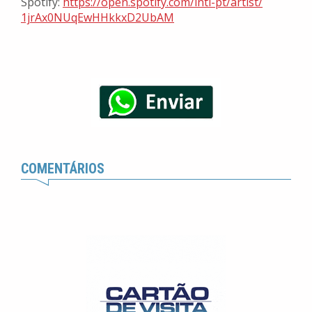
Spotify:
https://open.spotify.com/intl-
pt/artist/
1jrAx0NUqEwHHkkxD2UbAM
COMENTÁRIOS