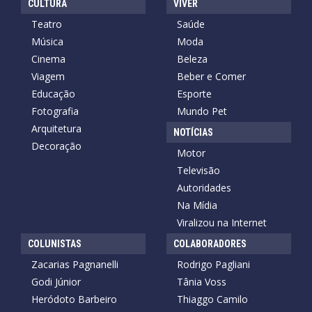
CULTURA
VIVER
Teatro
Saúde
Música
Moda
Cinema
Beleza
Viagem
Beber e Comer
Educação
Esporte
Fotografia
Mundo Pet
Arquitetura
NOTÍCIAS
Decoração
Motor
Televisão
Autoridades
Na Mídia
Viralizou na Internet
COLUNISTAS
COLABORADORES
Zacarias Pagnanelli
Rodrigo Pagliani
Godi Júnior
Tânia Voss
Heródoto Barbeiro
Thiaggo Camilo