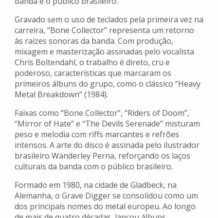
banda e o público brasileiro.
Gravado sem o uso de teclados pela primeira vez na
carreira, “Bone Collector” representa um retorno
às raízes sonoras da banda. Com produção,
mixagem e masterização assinadas pelo vocalista
Chris Boltendahl, o trabalho é direto, cru e
poderoso, características que marcaram os
primeiros álbuns do grupo, como o clássico “Heavy
Metal Breakdown” (1984).
Faixas como “Bone Collector”, “Riders of Doom”,
“Mirror of Hate” e “The Devils Serenade” misturam
peso e melodia com riffs marcantes e refrões
intensos. A arte do disco é assinada pelo ilustrador
brasileiro Wanderley Perna, reforçando os laços
culturais da banda com o público brasileiro.
Formado em 1980, na cidade de Gladbeck, na
Alemanha, o Grave Digger se consolidou como um
dos principais nomes do metal europeu. Ao longo
de mais de quatro décadas, lançou álbuns