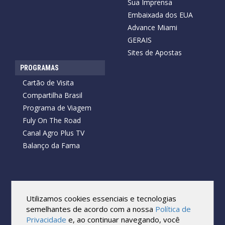
Sua Imprensa
Embaixada dos EUA
Advance Miami
GERAIS
Sites de Apostas
PROGRAMAS
Cartão de Visita
Compartilha Brasil
Programa de Viagem
Fuly On The Road
Canal Agro Plus TV
Balanço da Fama
Copyright © 2026 Cartão de Visita News.
Todos os direitos reservados.
Utilizamos cookies essenciais e tecnologias
Reprodução no todo ou em parte sob qualquer forma ou meio,
semelhantes de acordo com a nossa
Política de
sem expressa autorização por escrito do Cartão de Visita, é
Privacidade
e, ao continuar navegando, você
proibida.