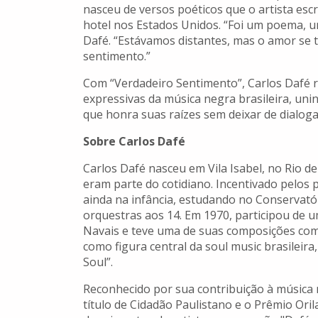
nasceu de versos poéticos que o artista esc
hotel nos Estados Unidos. “Foi um poema, u
Dafé. “Estávamos distantes, mas o amor se
sentimento.”
Com “Verdadeiro Sentimento”, Carlos Dafé 
expressivas da música negra brasileira, uni
que honra suas raízes sem deixar de dialog
Sobre Carlos Dafé
Carlos Dafé nasceu em Vila Isabel, no Rio d
eram parte do cotidiano. Incentivado pelos
ainda na infância, estudando no Conservató
orquestras aos 14. Em 1970, participou de u
Navais e teve uma de suas composições como
como figura central da soul music brasileir
Soul”.
Reconhecido por sua contribuição à música
título de Cidadão Paulistano e o Prêmio Ori