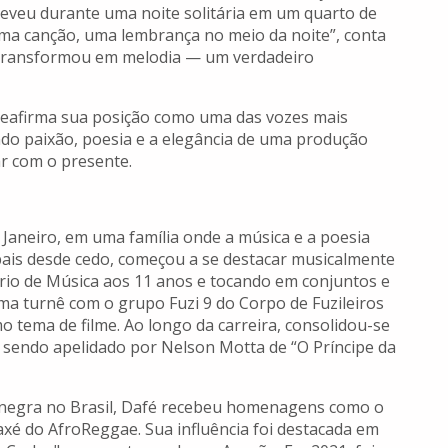
reveu durante uma noite solitária em um quarto de
ma canção, uma lembrança no meio da noite”, conta
 transformou em melodia — um verdadeiro
reafirma sua posição como uma das vozes mais
ndo paixão, poesia e a elegância de uma produção
ar com o presente.
e Janeiro, em uma família onde a música e a poesia
 pais desde cedo, começou a se destacar musicalmente
rio de Música aos 11 anos e tocando em conjuntos e
ma turnê com o grupo Fuzi 9 do Corpo de Fuzileiros
 tema de filme. Ao longo da carreira, consolidou-se
a, sendo apelidado por Nelson Motta de “O Príncipe da
 negra no Brasil, Dafé recebeu homenagens como o
laxé do AfroReggae. Sua influência foi destacada em