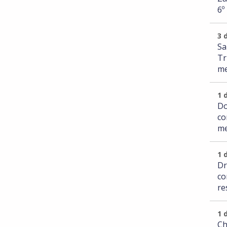
6º
3 
Sa
Tr
me
1 
Do
co
me
1 
Dr
co
re
1 
Ch