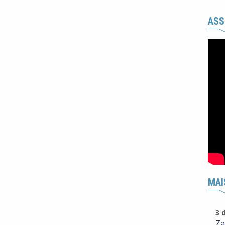
ASS
MAI
3 
Za