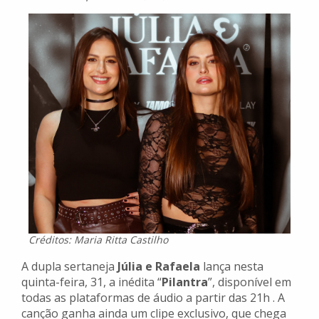
Créditos: Maria Ritta Castilho
A dupla sertaneja
Júlia e Rafaela
lança nesta
quinta-feira, 31, a inédita “
Pilantra
”, disponível em
todas as plataformas de áudio a partir das 21h . A
canção ganha ainda um clipe exclusivo, que chega