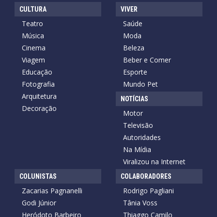
CULTURA
VIVER
Teatro
Saúde
Música
Moda
Cinema
Beleza
Viagem
Beber e Comer
Educação
Esporte
Fotografia
Mundo Pet
Arquitetura
NOTÍCIAS
Decoração
Motor
Televisão
Autoridades
Na Mídia
Viralizou na Internet
COLUNISTAS
COLABORADORES
Zacarias Pagnanelli
Rodrigo Pagliani
Godi Júnior
Tânia Voss
Heródoto Barbeiro
Thiaggo Camilo