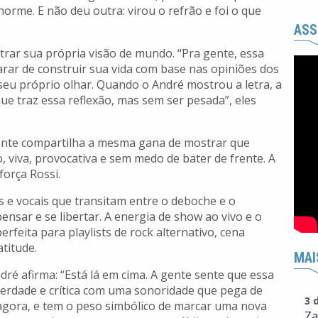
orme. E não deu outra: virou o refrão e foi o que
ASS
trar sua própria visão de mundo. “Pra gente, essa
parar de construir sua vida com base nas opiniões dos
eu próprio olhar. Quando o André mostrou a letra, a
ue traz essa reflexão, mas sem ser pesada”, eles
gente compartilha a mesma gana de mostrar que
o, viva, provocativa e sem medo de bater de frente. A
força Rossi.
 e vocais que transitam entre o deboche e o
ensar e se libertar. A energia de show ao vivo e o
rfeita para playlists de rock alternativo, cena
titude.
MAI
ré afirma: “Está lá em cima. A gente sente que essa
liberdade e crítica com uma sonoridade que pega de
3 
é agora, e tem o peso simbólico de marcar uma nova
Za