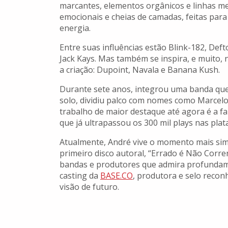
marcantes, elementos orgânicos e linhas mel
emocionais e cheias de camadas, feitas para 
energia.
Entre suas influências estão Blink-182, Deft
Jack Kays. Mas também se inspira, e muito, 
a criação: Dupoint, Navala e Banana Kush.
Durante sete anos, integrou uma banda que 
solo, dividiu palco com nomes como Marcelo D
trabalho de maior destaque até agora é a f
que já ultrapassou os 300 mil plays nas plat
Atualmente, André vive o momento mais simb
primeiro disco autoral, “Errado é Não Correr
bandas e produtores que admira profundame
casting da
BASE.CO
, produtora e selo recon
visão de futuro.