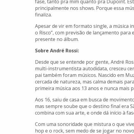
fase, tanto pra mim quanto pra Dupoint. Est
principalmente nos shows. Porque essa músic
finaliza.
Apesar de vir em formato single, a música i
o Risco”, com previsão de lançamento para e
presente no álbum.
Sobre André Rossi:
Desde que se entende por gente, André Rossi
multi-instrumentista autodidata, cresceu cer
pai também foram músicos. Nascido em Muz
cercada de natureza, mas calma demais par
primeira música aos 13 anos e nunca mais p
Aos 16, saiu de casa em busca de movimento.
mas sempre soube que o destino final era Sã
combina com sua arte, e onde dá início à fa
Com uma sonoridade que mistura o que viveu
hop e o rock, sem medo de se jogar no novo