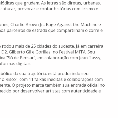
ódicas que grudam. As letras são diretas, urbanas,
cutucar, provocar e contar histórias com lirismo e
ones, Charlie Brown Jr., Rage Against the Machine e
nos parceiros de estrada que compartilham o corre e
rodou mais de 25 cidades do sudeste. Já em carreira
2, Gilberto Gil e Gorillaz, no Festival MITA. Seu
aixa “Só de Pensar”, em colaboração com Jean Tassy,
aformas digitais.
ólico da sua trajetória: está produzindo seu
 o Risco”, com 11 faixas inéditas e colaborações com
nte. O projeto marca também sua entrada oficial no
hecido por desenvolver artistas com autenticidade e