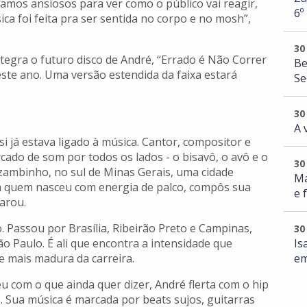
amos ansiosos para ver como o público vai reagir,
6º
a foi feita pra ser sentida no corpo e no mosh”,
30
ntegra o futuro disco de André, “Errado é Não Correr
Be
ste ano. Uma versão estendida da faixa estará
Se
30
A 
 já estava ligado à música. Cantor, compositor e
cado de som por todos os lados - o bisavô, o avô e o
30
ambinho, no sul de Minas Gerais, uma cidade
Ma
a quem nasceu com energia de palco, compôs sua
e 
arou.
 Passou por Brasília, Ribeirão Preto e Campinas,
30
Is
o Paulo. É ali que encontra a intensidade que
em
se mais madura da carreira.
 com o que ainda quer dizer, André flerta com o hip
. Sua música é marcada por beats sujos, guitarras