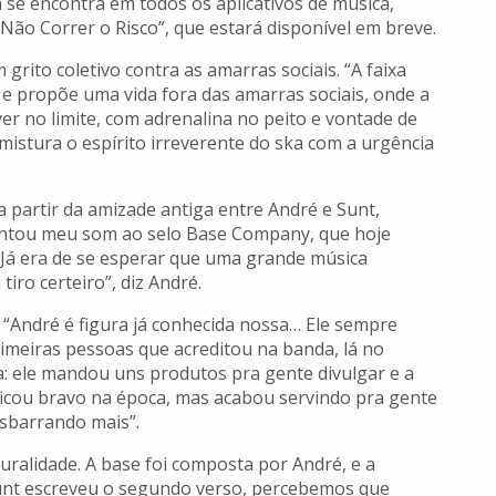
se encontra em todos os aplicativos de música,
 Não Correr o Risco”, que estará disponível em breve.
rito coletivo contra as amarras sociais. “A faixa
 e propõe uma vida fora das amarras sociais, onde a
iver no limite, com adrenalina no peito e vontade de
 mistura o espírito irreverente do ska com a urgência
 partir da amizade antiga entre André e Sunt,
sentou meu som ao selo Base Company, que hoje
. Já era de se esperar que uma grande música
tiro certeiro”, diz André.
“André é figura já conhecida nossa… Ele sempre
rimeiras pessoas que acreditou na banda, lá no
: ele mandou uns produtos pra gente divulgar e a
e ficou bravo na época, mas acabou servindo pra gente
esbarrando mais”.
uralidade. A base foi composta por André, e a
Sunt escreveu o segundo verso, percebemos que