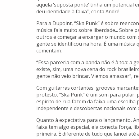
aquela ‘suposta ponte’ tinha um potencial en
deu identidade à faixa”, conta André.
Para a Dupoint, “Ska Punk” é sobre reencon
música fala muito sobre liberdade... Sobre 
outros e começar a enxergar o mundo com s
gente se identificou na hora. É uma música q
comentam.
“Essa parceria com a banda não é à toa: a 
existe, sim, uma nova cena do rock brasileir
gente não veio brincar. Viemos amassar”, re
Com guitarras cortantes, grooves marcantes
protesto, “Ska Punk” é um som para pular, p
espírito de rua fazem da faixa uma escolha pe
independente e descobertas nacionais com a
Quanto à expectativa para o lançamento, And
faixa tem algo especial, ela conecta força, 
primeira. É diferente de tudo que lancei at