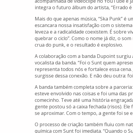
acompanhada de videoclipe no YouTube e já 
integra o futuro álbum do artista, “Errado é
Mais do que apenas música, “Ska Punk” é um g
escancara nossa insatisfação com o sistema
leveza e a radicalidade coexistem. É sobre v
quebrar o ciclo”. Como o nome já diz, o som
crua do punk, e o resultado é explosivo.
A colaboração com a banda Dupoint surgiu a
vocalista da banda. “Foi o Sunt quem apre
representa todos nós e fortalece essa cena
surgisse dessa conexão. E não deu outra: foi 
A banda também completa sobre a parceria: 
esteve envolvido nas coisas e foi uma das p
comecinho. Teve até uma história engraçada
gente postou só a caixa fechada (risos). El
se aproximar. Com o tempo, a gente foi se 
O processo de criação também fluiu com nat
química com Sunt foi imediata. “Quando o 