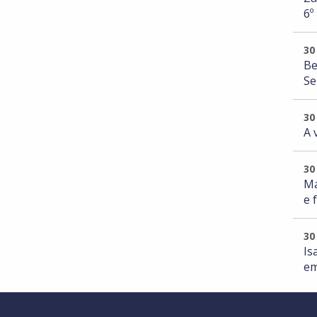
6º
30
Be
Se
30
A 
30
Ma
e 
30
Is
em