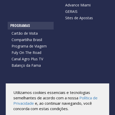
Advance Miami
GERAIS
Sites de Apostas
PROGRAMAS
Cartão de Visita
Compartilha Brasil
Programa de Viagem
Fuly On The Road
Canal Agro Plus TV
Balanço da Fama
Copyright © 2026 Cartão de Visita News.
Todos os direitos reservados.
Utilizamos cookies essenciais e tecnologias
Reprodução no todo ou em parte sob qualquer forma ou meio,
semelhantes de acordo com a nossa
Política de
sem expressa autorização por escrito do Cartão de Visita, é
Privacidade
e, ao continuar navegando, você
proibida.
concorda com estas condições.
As marcas e imagens utilizadas no projeto são os direitos autorais
de seus respectivos proprietários. Eles são usados ​​apenas para fins