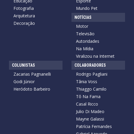
Educação
Esporte
Fotografia
Mundo Pet
Arquitetura
NOTÍCIAS
Decoração
Motor
Televisão
Autoridades
Na Mídia
Viralizou na Internet
COLUNISTAS
COLABORADORES
Zacarias Pagnanelli
Rodrigo Pagliani
Godi Júnior
Tânia Voss
Heródoto Barbeiro
Thiaggo Camilo
Tô Na Fama
Casal Ricco
Julio Di Madeo
Mayne Galassi
Patrícia Fernandes
Gabriel Azevedo