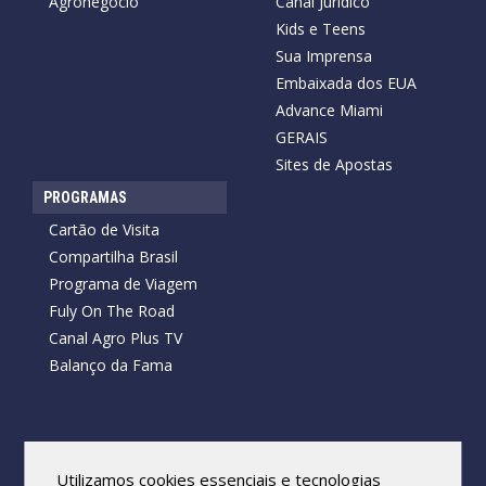
Agronegócio
Canal Jurídico
Kids e Teens
Sua Imprensa
Embaixada dos EUA
Advance Miami
GERAIS
Sites de Apostas
PROGRAMAS
Cartão de Visita
Compartilha Brasil
Programa de Viagem
Fuly On The Road
Canal Agro Plus TV
Balanço da Fama
Copyright © 2026 Cartão de Visita News.
Todos os direitos reservados.
Utilizamos cookies essenciais e tecnologias