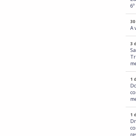
6º
30
A 
3 
Sa
Tr
me
1 
Do
co
me
1 
Dr
co
re