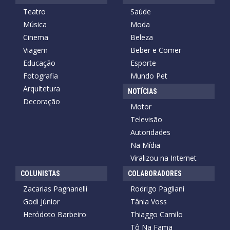
Teatro
Saúde
Música
Moda
Cinema
Beleza
Viagem
Beber e Comer
Educação
Esporte
Fotografia
Mundo Pet
Arquitetura
NOTÍCIAS
Decoração
Motor
Televisão
Autoridades
Na Mídia
Viralizou na Internet
COLUNISTAS
COLABORADORES
Zacarias Pagnanelli
Rodrigo Pagliani
Godi Júnior
Tânia Voss
Heródoto Barbeiro
Thiaggo Camilo
Tô Na Fama