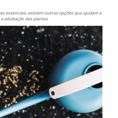
tes essenciais, existem outras opções que ajudam a
a adubação das plantas