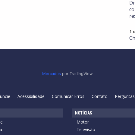
Dr
co
re
1 
Ch
Mercados
por TradingView
uncie
Acessibilidade
Comunicar Erros
Contato
Perguntas
NOTÍCIAS
de
Motor
a
Televisão