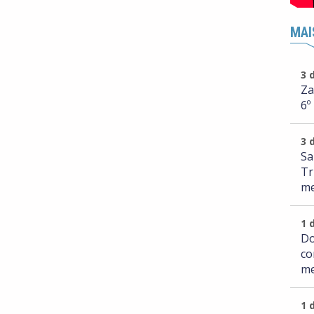
MAI
3 
Za
6º
3 
Sa
Tr
me
1 
Do
co
me
1 