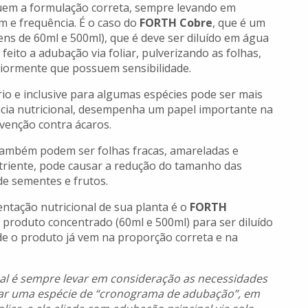
suem a formulação correta, sempre levando em
m e frequência. É o caso do
FORTH Cobre
, que é um
s de 60ml e 500ml), que é deve ser diluído em água
feito a adubação via foliar, pulverizando as folhas,
eriormente que possuem sensibilidade.
io e inclusive para algumas espécies pode ser mais
ncia nutricional, desempenha um papel importante na
revenção contra ácaros.
 também podem ser folhas fracas, amareladas e
nutriente, pode causar a redução do tamanho das
de sementes e frutos.
tação nutricional de sua planta é o
FORTH
produto concentrado (60ml e 500ml) para ser diluído
de o produto já vem na proporção correta e na
eal é sempre levar em consideração as necessidades
criar uma espécie de “cronograma de adubação”, em