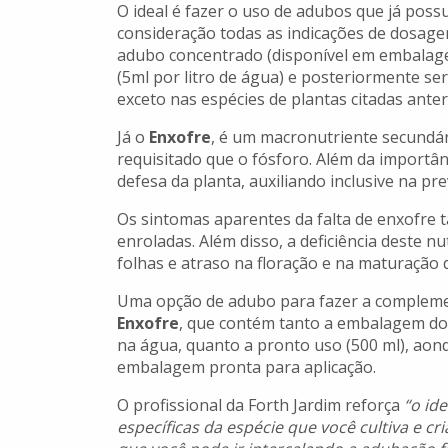
O ideal é fazer o uso de adubos que já pos
consideração todas as indicações de dosage
adubo concentrado (disponível em embalagen
(5ml por litro de água) e posteriormente ser 
exceto nas espécies de plantas citadas ant
Já o
Enxofre
, é um macronutriente secundár
requisitado que o fósforo. Além da importâ
defesa da planta, auxiliando inclusive na p
Os sintomas aparentes da falta de enxofre
enroladas. Além disso, a deficiência deste 
folhas e atraso na floração e na maturação 
Uma opção de adubo para fazer a complemen
Enxofre
, que contém tanto a embalagem do 
na água, quanto a pronto uso (500 ml), aon
embalagem pronta para aplicação.
O profissional da Forth Jardim reforça
“o id
específicas da espécie que você cultiva e 