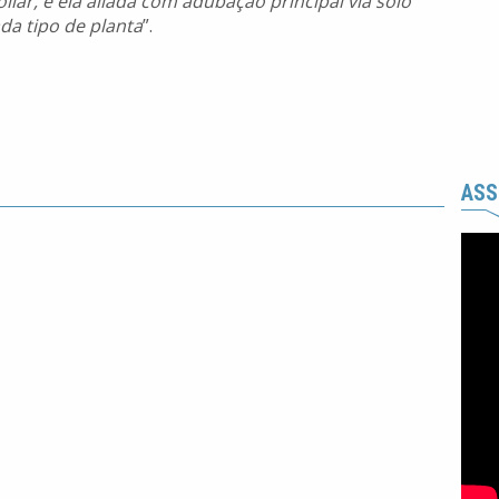
liar, e ela aliada com adubação principal via solo
da tipo de planta
”.
ASS