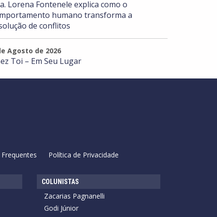
a. Lorena Fontenele explica como o
mportamento humano transforma a
solução de conflitos
de Agosto de 2026
ez Toi – Em Seu Lugar
 Frequentes
Política de Privacidade
COLUNISTAS
Zacarias Pagnanelli
Godi Júnior