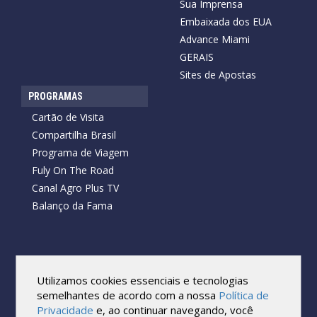
Sua Imprensa
Embaixada dos EUA
Advance Miami
GERAIS
Sites de Apostas
PROGRAMAS
Cartão de Visita
Compartilha Brasil
Programa de Viagem
Fuly On The Road
Canal Agro Plus TV
Balanço da Fama
Copyright © 2026 Cartão de Visita News.
Todos os direitos reservados.
Utilizamos cookies essenciais e tecnologias
Reprodução no todo ou em parte sob qualquer forma ou meio,
semelhantes de acordo com a nossa
Política de
sem expressa autorização por escrito do Cartão de Visita, é
Privacidade
e, ao continuar navegando, você
proibida.