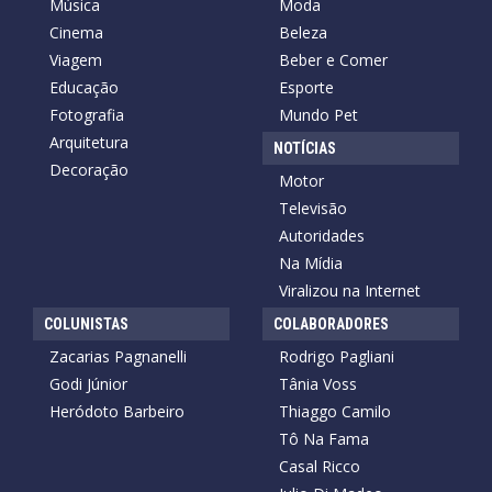
Música
Moda
Cinema
Beleza
Viagem
Beber e Comer
Educação
Esporte
Fotografia
Mundo Pet
Arquitetura
NOTÍCIAS
Decoração
Motor
Televisão
Autoridades
Na Mídia
Viralizou na Internet
COLUNISTAS
COLABORADORES
Zacarias Pagnanelli
Rodrigo Pagliani
Godi Júnior
Tânia Voss
Heródoto Barbeiro
Thiaggo Camilo
Tô Na Fama
Casal Ricco