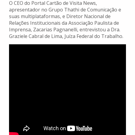
O CEO do Portal Cartão de Visita News,
apresentador no Grupo Thathi de Comunicação e
suas multiplataformas, e Diretor Nacional de
Relações Institucionais da Associação Paulista de
Imprensa, Zacarias Pagnanelli, entrevistou a Dra.
Graziele Cabral de Lima, Juíza Federal do Trabalho.