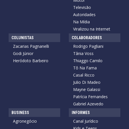
Motor
Televisão
Autoridades
Na Mídia
Viralizou na Internet
COLUNISTAS
COLABORADORES
Zacarias Pagnanelli
Rodrigo Pagliani
Godi Júnior
Tânia Voss
Heródoto Barbeiro
Thiaggo Camilo
Tô Na Fama
Casal Ricco
Julio Di Madeo
Mayne Galassi
Patrícia Fernandes
Gabriel Azevedo
BUSINESS
INFORMES
Agronegócio
Canal Jurídico
Kids e Teens