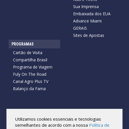
Sua Imprensa
Embaixada dos EUA
Advance Miami
GERAIS
Sites de Apostas
PROGRAMAS
Cartão de Visita
Compartilha Brasil
Programa de Viagem
Fuly On The Road
Canal Agro Plus TV
Balanço da Fama
Copyright © 2026 Cartão de Visita News.
Todos os direitos reservados.
Utilizamos cookies essenciais e tecnologias
Reprodução no todo ou em parte sob qualquer forma ou meio,
semelhantes de acordo com a nossa
Política de
sem expressa autorização por escrito do Cartão de Visita, é