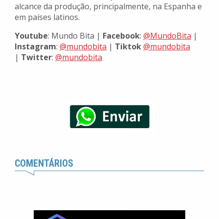
alcance da produção, principalmente, na Espanha e
em países latinos.
Youtube
: Mundo Bita |
Facebook
:
@MundoBita
|
Instagram
:
@mundobita
|
Tiktok
@mundobita
|
Twitter
:
@mundobita
COMENTÁRIOS