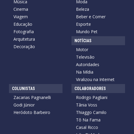
Música
Moda
Cinema
Beleza
Viagem
Beber e Comer
Educação
Esporte
Fotografia
Mundo Pet
Arquitetura
NOTÍCIAS
Decoração
Motor
Televisão
Autoridades
Na Mídia
Viralizou na Internet
COLUNISTAS
COLABORADORES
Zacarias Pagnanelli
Rodrigo Pagliani
Godi Júnior
Tânia Voss
Heródoto Barbeiro
Thiaggo Camilo
Tô Na Fama
Casal Ricco