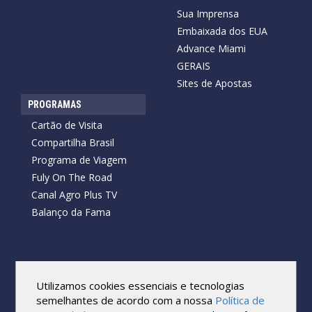
Sua Imprensa
Embaixada dos EUA
Advance Miami
GERAIS
Sites de Apostas
PROGRAMAS
Cartão de Visita
Compartilha Brasil
Programa de Viagem
Fuly On The Road
Canal Agro Plus TV
Balanço da Fama
Copyright © 2026 Cartão de Visita News.
Todos os direitos reservados.
Utilizamos cookies essenciais e tecnologias
Reprodução no todo ou em parte sob qualquer forma ou meio,
semelhantes de acordo com a nossa
Política de
sem expressa autorização por escrito do Cartão de Visita, é