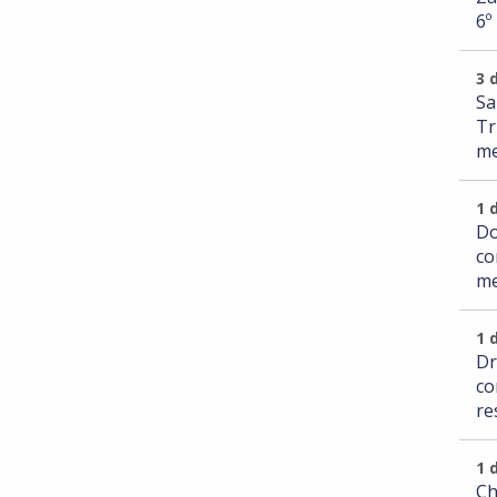
6º
3 
Sa
Tr
me
1 
Do
co
me
1 
Dr
co
re
1 
Ch