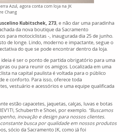
rra Azul, agora conta com loja na JK
re Chang
uscelino Kubitschek, 273
, e não dar uma paradinha
fachada da nova boutique da Sacramento
 para motociclistas -, inaugurada dia 25 de junho.
 visto de longe. Lindo, moderno e impactante, segue o
ctativa do que se pode encontrar dentro da loja.
 ideia é ser o ponto de partida obrigatório para uma
pras ou para reunir os amigos. Localizada em uma
ista na capital paulista é voltada para o público
de e conforto. Para isso, oferece toda
tes, vestuário e acessórios e uma equipe qualificada
e estão capacetes, jaquetas, calças, luvas e botas
REV’IT!, Schuberth e Shoei, por exemplo.
“Buscamos
enho, inovação e design para nossos clientes.
constante busca por qualidade em nossos produtos
os, sócio da Sacramento JK, como já foi