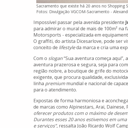
Sacramento que existe há 20 anos no Shopping Se
Fotos: Divulgação VGCOM-Sacramento - Alexand
Impossível passar pela avenida presidente
J
para admirar o mural de mais de 100m² na 
Motorsports - especializada em equipamentos
O graffiti, do artista Dicesarlove, pode ser
conceito de
lifestyle
da marca e cria uma expe
Com o
slogan
“Sua aventura começa aqui”, a
aventura prazerosa e segura, seja para com
região nobre, a boutique de grife do motocicl
exigente, que procura qualidade, exclusivida
linha
premium
mundial e nacional de capace
para o atendimento.
Expostas de forma harmoniosa e aconchegant
de marcas como Alpinestars, Arai, Dainese, 
oferecer produtos com o máximo de desemp
Durantes esses 20 anos estivemos em uma 
e serviços”
, ressalta João Ricardo Wolf Camp