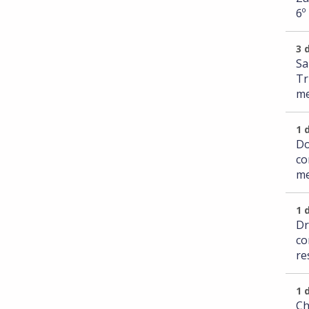
6º
3 
Sa
Tr
me
1 
Do
co
me
1 
Dr
co
re
1 
Ch