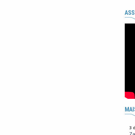
ASS
MAI
3 
Za