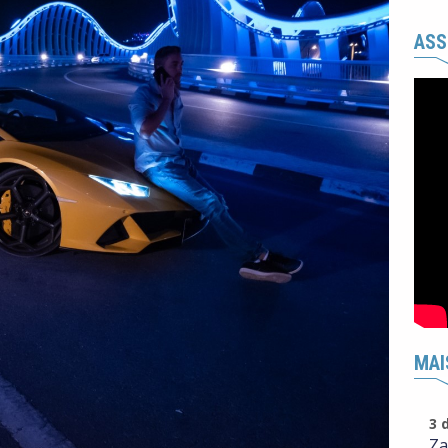
ASS
MAI
3 
Za