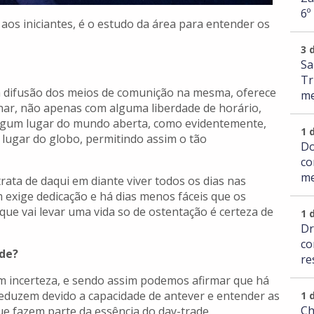
6º
aos iniciantes, é o estudo da área para entender os
3 
Sa
Tr
ga difusão dos meios de comunição na mesma, oferece
me
ar, não apenas com alguma liberdade de horário,
algum lugar do mundo aberta, como evidentemente,
1 
 lugar do globo, permitindo assim o tão
Do
co
me
rata de daqui em diante viver todos os dias nas
 exige dedicação e há dias menos fáceis que os
ue vai levar uma vida so de ostentação é certeza de
1 
Dr
co
ade?
re
 incerteza, e sendo assim podemos afirmar que há
reduzem devido a capacidade de antever e entender as
1 
Ch
ue fazem parte da essência do day-trade.