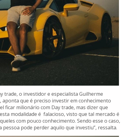
 trade, o investidor e especialista Guilherme
l, aponta que é preciso investir em conhecimento
l ficar milionário com Day trade, mas dizer que
sta modalidade é falacioso, visto que tal mercado é
aqueles com pouco conhecimento. Sendo esse o caso,
 pessoa pode perder aquilo que investiu”, ressalta.