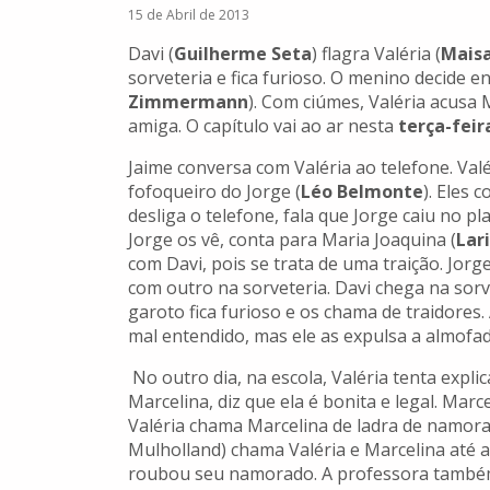
15 de Abril de 2013
Davi (
Guilherme Seta
) flagra Valéria (
Maisa
sorveteria e fica furioso. O menino decide e
Zimmermann
). Com ciúmes, Valéria acusa
amiga.
O capítulo vai ao ar nesta
terça-feira
Jaime conversa com Valéria ao telefone. Val
fofoqueiro do Jorge (
Léo Belmonte
). Eles 
desliga o telefone, fala que Jorge caiu no pl
Jorge os vê, conta para Maria Joaquina (
Lar
com Davi, pois se trata de uma traição. Jorg
com outro na sorveteria. Davi chega na sorv
garoto fica furioso e os chama de traidores.
mal entendido, mas ele as expulsa a almofa
No outro dia, na escola, Valéria tenta expli
Marcelina, diz que ela é bonita e legal. Mar
Valéria chama Marcelina de ladra de namora
Mulholland) chama Valéria e Marcelina até a
roubou seu namorado. A professora também c