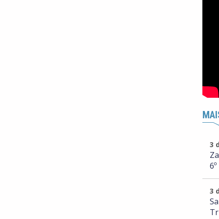
MAI
3 
Za
6º
3 
Sa
Tr