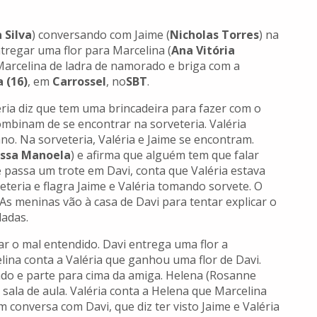
 Silva
) conversando com Jaime (
Nicholas Torres
) na
ntregar uma flor para Marcelina (
Ana Vitória
 Marcelina de ladra de namorado e briga com a
 (16)
, em
Carrossel
, no
SBT
.
éria diz que tem uma brincadeira para fazer com o
combinam de se encontrar na sorveteria. Valéria
ano. Na sorveteria, Valéria e Jaime se encontram.
issa Manoela
) e afirma que alguém tem que falar
e passa um trote em Davi, conta que Valéria estava
eteria e flagra Jaime e Valéria tomando sorvete. O
 As meninas vão à casa de Davi para tentar explicar o
dadas.
car o mal entendido. Davi entrega uma flor a
celina conta a Valéria que ganhou uma flor de Davi.
do e parte para cima da amiga. Helena (Rosanne
 sala de aula. Valéria conta a Helena que Marcelina
onversa com Davi, que diz ter visto Jaime e Valéria