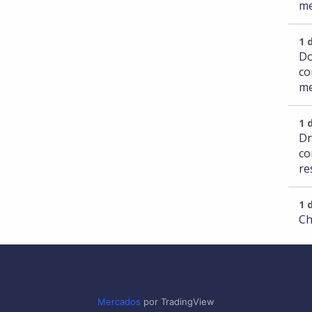
me
1 
Do
co
me
1 
Dr
co
re
1 
Ch
Mercados
por TradingView