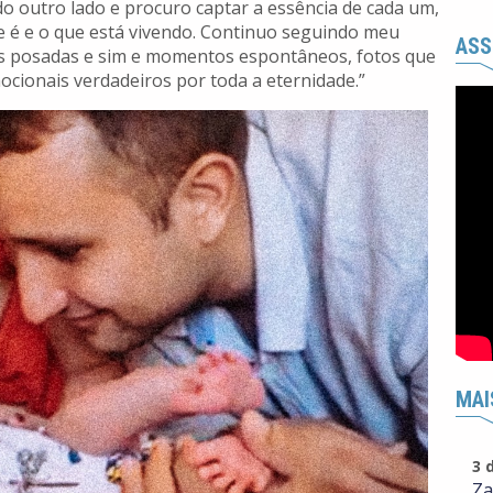
 do outro lado e procuro captar a essência de cada um,
e é e o que está vivendo. Continuo seguindo meu
ASS
otos posadas e sim e momentos espontâneos, fotos que
mocionais verdadeiros por toda a eternidade.”
MAI
3 
Za