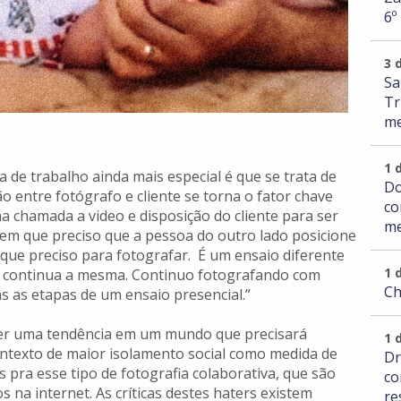
6º
3 
Sa
Tr
me
1 
 de trabalho ainda mais especial é que se trata de
Do
o entre fotógrafo e cliente se torna o fator chave
co
a chamada a video e disposição do cliente para ser
me
 em que preciso que a pessoa do outro lado posicione
 que preciso para fotografar. É um ensaio diferente
1 
o continua a mesma. Continuo fotografando com
Ch
s as etapas de um ensaio presencial.”
ser uma tendência em um mundo que precisará
1 
ntexto de maior isolamento social como medida de
Dr
 pra esse tipo de fotografia colaborativa, que são
co
s na internet. As críticas destes haters existem
re