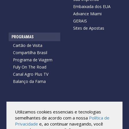
Embaixada dos EUA
Advance Miami
GERAIS
Sites de Apostas
PROGRAMAS
Cartão de Visita
Compartilha Brasil
Programa de Viagem
Fuly On The Road
Canal Agro Plus TV
Balanço da Fama
Copyright © 2026 Cartão de Visita News.
Todos os direitos reservados.
Utilizamos cookies essenciais e tecnologias
Reprodução no todo ou em parte sob qualquer forma ou meio,
semelhantes de acordo com a nossa
Política de
sem expressa autorização por escrito do Cartão de Visita, é
Privacidade
e, ao continuar navegando, você
proibida.