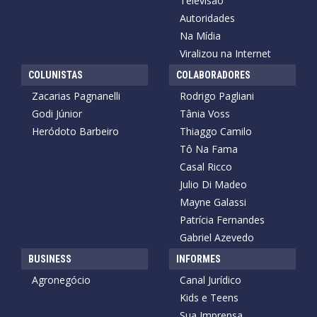
Televisão
Autoridades
Na Mídia
Viralizou na Internet
COLUNISTAS
COLABORADORES
Zacarias Pagnanelli
Rodrigo Pagliani
Godi Júnior
Tânia Voss
Heródoto Barbeiro
Thiaggo Camilo
Tô Na Fama
Casal Ricco
Julio Di Madeo
Mayne Galassi
Patrícia Fernandes
Gabriel Azevedo
BUSINESS
INFORMES
Agronegócio
Canal Jurídico
Kids e Teens
Sua Imprensa