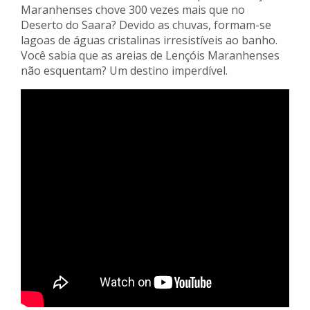
Maranhenses chove 300 vezes mais que no
Deserto do Saara? Devido as chuvas, formam-se
lagoas de águas cristalinas irresistíveis ao banho.
Você sabia que as areias de Lençóis Maranhenses
não esquentam? Um destino imperdível.