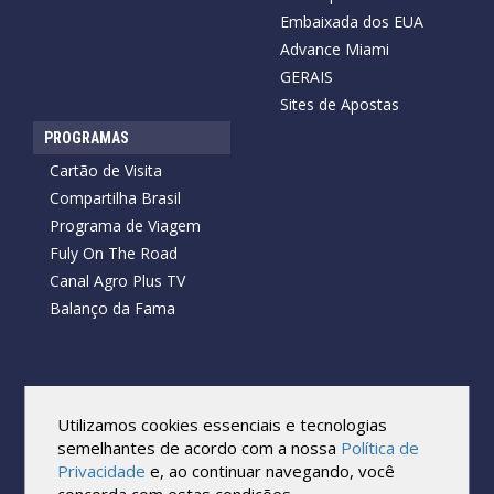
Embaixada dos EUA
Advance Miami
GERAIS
Sites de Apostas
PROGRAMAS
Cartão de Visita
Compartilha Brasil
Programa de Viagem
Fuly On The Road
Canal Agro Plus TV
Balanço da Fama
Copyright © 2026 Cartão de Visita News.
Todos os direitos reservados.
Utilizamos cookies essenciais e tecnologias
Reprodução no todo ou em parte sob qualquer forma ou meio,
semelhantes de acordo com a nossa
Política de
sem expressa autorização por escrito do Cartão de Visita, é
Privacidade
e, ao continuar navegando, você
proibida.