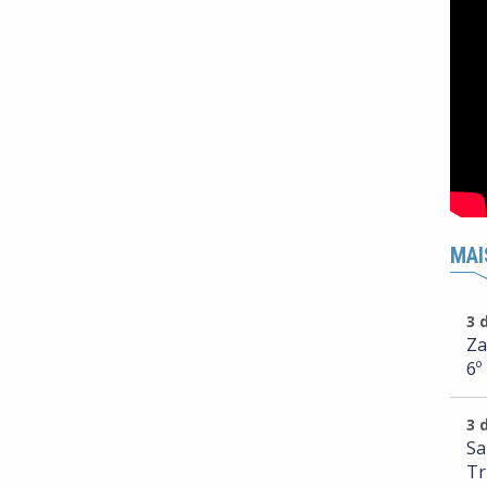
MAI
3 
Za
6º
3 
Sa
Tr