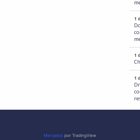
me
1 
Do
co
me
1 
Ch
1 
Dr
co
re
Mercados
por TradingView