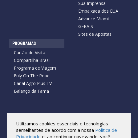
Sua Imprensa
Embaixada dos EUA
Advance Miami
GERAIS
Sites de Apostas
PROGRAMAS
Cartão de Visita
Compartilha Brasil
Programa de Viagem
Fuly On The Road
Canal Agro Plus TV
Balanço da Fama
Copyright © 2026 Cartão de Visita News.
Todos os direitos reservados.
Utilizamos cookies essenciais e tecnologias
Reprodução no todo ou em parte sob qualquer forma ou meio,
semelhantes de acordo com a nossa
Política de
sem expressa autorização por escrito do Cartão de Visita, é
Privacidade
e, ao continuar navegando, você
proibida.