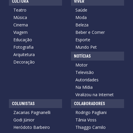
CULTURA
VIVER
Teatro
Saúde
Música
Moda
Cinema
Beleza
Viagem
Beber e Comer
Educação
Esporte
Fotografia
Mundo Pet
Arquitetura
NOTÍCIAS
Decoração
Motor
Televisão
Autoridades
Na Mídia
Viralizou na Internet
COLUNISTAS
COLABORADORES
Zacarias Pagnanelli
Rodrigo Pagliani
Godi Júnior
Tânia Voss
Heródoto Barbeiro
Thiaggo Camilo