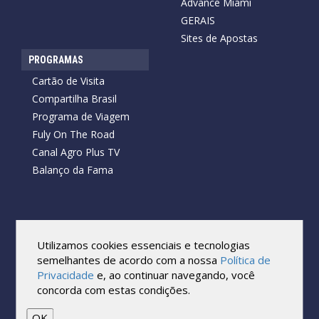
Advance Miami
GERAIS
Sites de Apostas
PROGRAMAS
Cartão de Visita
Compartilha Brasil
Programa de Viagem
Fuly On The Road
Canal Agro Plus TV
Balanço da Fama
Copyright © 2026 Cartão de Visita News.
Todos os direitos reservados.
Utilizamos cookies essenciais e tecnologias
Reprodução no todo ou em parte sob qualquer forma ou meio,
semelhantes de acordo com a nossa
Política de
sem expressa autorização por escrito do Cartão de Visita, é
Privacidade
e, ao continuar navegando, você
proibida.
concorda com estas condições.
As marcas e imagens utilizadas no projeto são os direitos autorais
de seus respectivos proprietários. Eles são usados ​​apenas para fins
de exibição.
OK