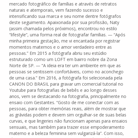
mercado fotográfico de famílias e através de retratos
naturais e atemporais, vem fazendo sucesso e
intensificando sua marca e seu nome dentre fotógrafos
deste seguimento. Apaixonada por sua profissão, Naty
(assim chamada pelos próximos), encontrou no estilo
“lifestyle”, uma forma real de fotografar famílias. — “Após
minha primeira gestação, me vi encantada por registrar
momentos maternos e o amor verdadeiro entre as
pessoas.” Em 2015 a fotógrafa abriu seu estúdio
estruturado como um LOFT em bairro nobre da Zona
Norte de SP. — “A ideia era ter um ambiente em que as
pessoas se sentissem confortáveis, como no aconchego
de uma casa.” Em 2016, a fotógrafa foi selecionada pela
CANON DO BRASIL para gravar um comercial tutorial no
Youtube para fotografias de bebês e ao longo desses
anos, vem se destacando na fotografia, principalmente no
ensaio com Gestantes. “Gosto de me conectar com as
pessoas, para obter memórias reais, além de mostrar que
as grávidas podem e devem sim orgulhar-se de suas belas
curvas, e que lingeries não funcionam apenas para ensaios
sensuais, mas também para trazer esse empoderamento
materno e a beleza feminina sem vulgarizá-la”. Com isso,